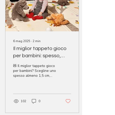
6 mag 2025
∙
2
min
Il miglior tappeto gioco
per bambini: spesso,
sicuro e adatto allo
🧸 Il miglior tappeto gioco
sviluppo motorio
per bambini? Scegline uno
spesso almeno 1,5 cm,
sicuro e stimolante. Ideale
per rotolare, gattonare e
muovere i primi passi in
libertà. Scopri i modelli
consigliati e trasforma
102
0
ogni momento di gioco in
un’opportunità di crescita.