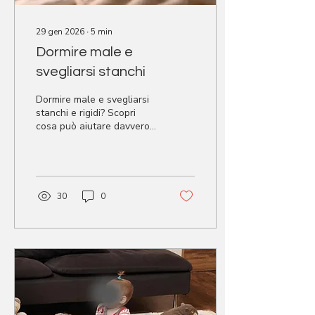
29 gen 2026
∙
5
min
Dormire male e
svegliarsi stanchi
Dormire male e svegliarsi
stanchi e rigidi? Scopri
cosa può aiutare davvero
a migliorare la qualità del
sonno, oltre al cuscino,
con un approccio
osteopatico e scientifico.
30
0