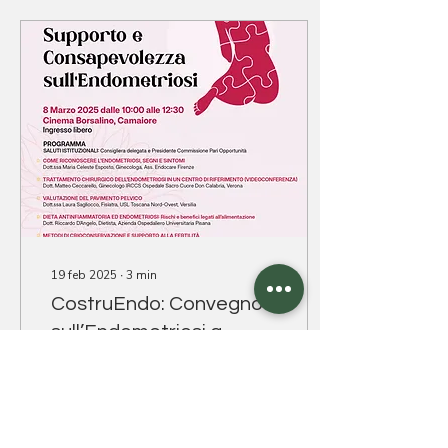
19 feb 2025
∙
3
min
CostruEndo: Convegno
sull’Endometriosi a
Camaiore – 8 Marzo
Partecipa a CostruEndo, il
2025
convegno gratuito
sull’endometriosi a
Camaiore l’8 marzo 2025.
Scopri sintomi, trattamenti