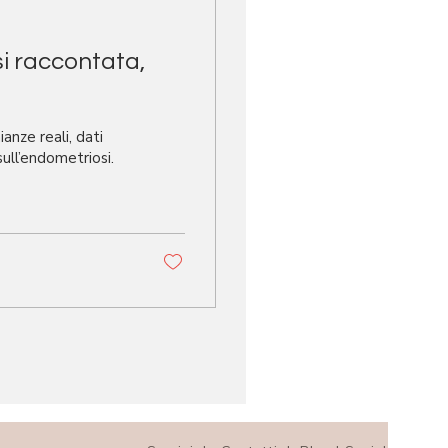
i raccontata,
nze reali, dati
 sull’endometriosi.