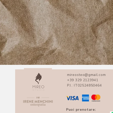
mireosteo@gmail.com
+39 329 2123941
P.I.: IT02524850464
Puoi prenotare: