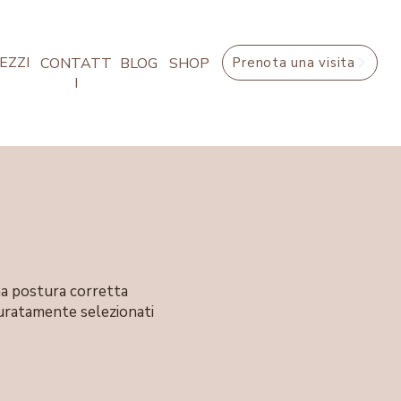
EZZI
CONTATT
BLOG
SHOP
Prenota una visita
I
na postura corretta
ccuratamente selezionati