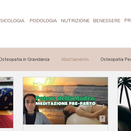
PR
SICOLOGIA
PODOLOGIA
NUTRIZIONE
BENESSERE
Osteopatia in Gravidanza
Allattamento
Osteopatia Ped
Shop
Volontariato
Privacy Mireo Studio
Mireo Co