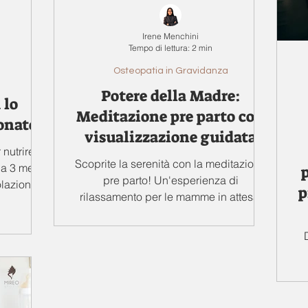
Irene Menchini
Tempo di lettura: 2 min
Osteopatia in Gravidanza
Potere della Madre:
 lo
Meditazione pre parto con
onato
visualizzazione guidata
nutrire lo
Scoprite la serenità con la meditazione
a 3 mesi,
pre parto! Un'esperienza di
olazione
p
rilassamento per le mamme in attesa.
Clicca per iniziare il viaggio.