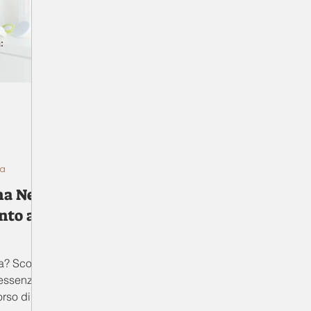
za
na Neo
to al
a? Scopri
essenziali
orso di