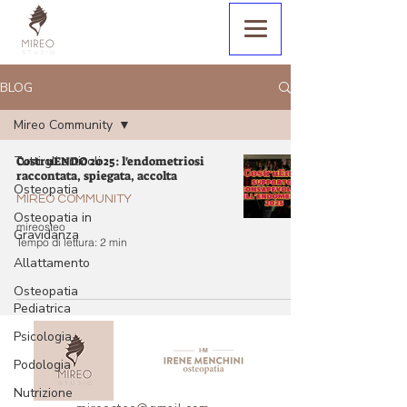
BLOG
Mireo Community
Tutti gli articoli
CostruENDO 2025: l'endometriosi
raccontata, spiegata, accolta
Osteopatia
MIREO COMMUNITY
Osteopatia in
mireosteo
Gravidanza
Tempo di lettura: 2 min
Allattamento
Osteopatia
Pediatrica
Psicologia
Podologia
Nutrizione