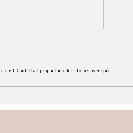
post. Contatta il proprietario del sito per avere più
Buoni Regalo Mireo Studio:
7 Li
Regala un gesto di cura per
cons
Natale!
Ment