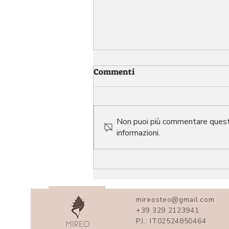
Commenti
Non puoi più commentare questo 
informazioni.
CostruEndo: Convegno
sull’Endometriosi a
Camaiore – 8 Marzo 2025
mireosteo@gmail.com
+39 329 2123941
P.I.: IT02524850464