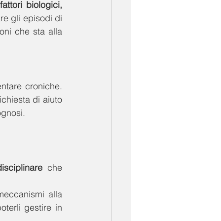
ttori biologici, 
e gli episodi di 
ni che sta alla 
ntare croniche. 
chiesta di aiuto 
gnosi. 
isciplinare
 che 
eccanismi alla 
erli gestire in 