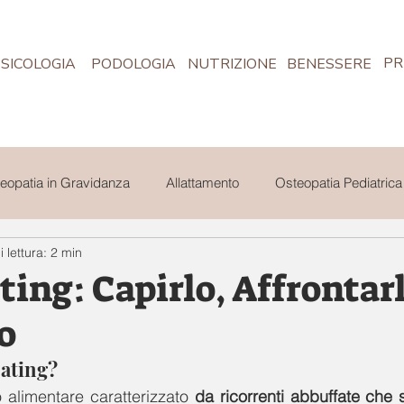
PR
SICOLOGIA
PODOLOGIA
NUTRIZIONE
BENESSERE
eopatia in Gravidanza
Allattamento
Osteopatia Pediatrica
 lettura: 2 min
hop
Volontariato
Privacy Mireo Studio
Mireo Commun
ting: Capirlo, Affrontarl
o
Eating?
 alimentare caratterizzato 
da ricorrenti abbuffate che s