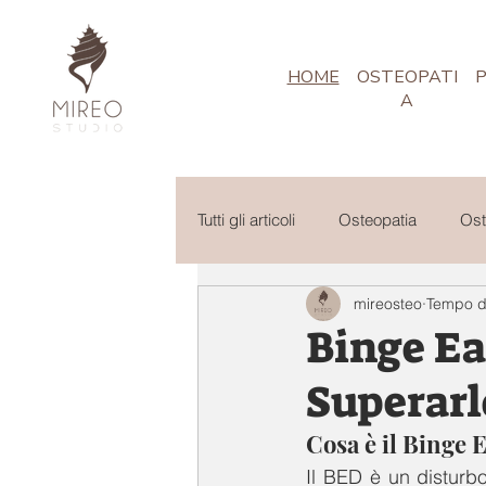
HOME
OSTEOPATI
P
A
Tutti gli articoli
Osteopatia
Ost
mireosteo
Tempo di
Podologia
Nutrizione
S
Binge Ea
Superarl
Cosa è il Binge 
Il BED è un disturbo