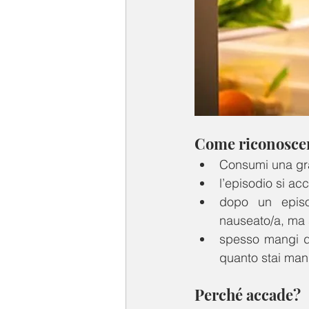
Come riconoscere
Consumi una gra
l’episodio si ac
dopo un episod
nauseato/a, ma s
spesso mangi d
quanto stai man
Perché accade?