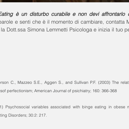
Eating è un disturbo curabile e non devi affrontarlo 
parole e senti che è il momento di cambiare, contatta M
la 
Dott.ss
a 
Simona Lemmetti Psicologa e inizia il tuo pe
derson C., Mazzeo S.E., Aggen S., and Sullivan P.F. (2003) The relat
of perfectionism; American Journal of psichiatry; 160: 366-368
1) Psychosocial variables associated with binge eating in obese 
ating Disorders; 30:2: 217.