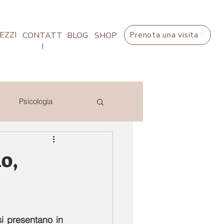
EZZI
CONTATT
BLOG
SHOP
Prenota una visita
I
Psicologia
ity
o,
i presentano in 