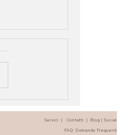
bri da Leggere
igliati per il Benessere
ale ed Emotivo
Servizi | Contatti | Blog | Social
FAQ: Domande Frequenti