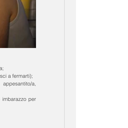
a;
ci a fermarti);
ppesantito/a, 
 imbarazzo per 