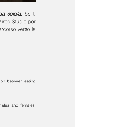
da solo/a.
 Se ti 
ireo Studio per 
rcorso verso la 
ion between eating 
males and females; 