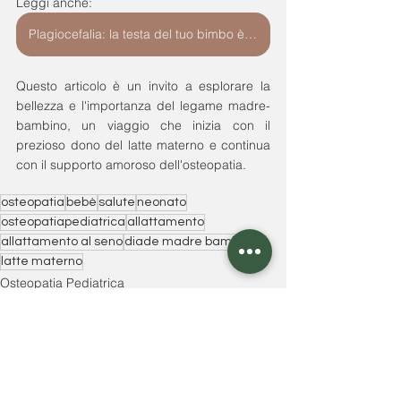
Leggi anche: 
Plagiocefalia: la testa del tuo bimbo è "storta"? Agisci con...
Questo articolo è un invito a esplorare la 
bellezza e l'importanza del legame madre-
bambino, un viaggio che inizia con il 
prezioso dono del latte materno e continua 
con il supporto amoroso dell'osteopatia.
osteopatia
bebè
salute
neonato
osteopatiapediatrica
allattamento
allattamento al seno
diade madre bambino
latte materno
Osteopatia Pediatrica
Mostra tutti
Post recenti