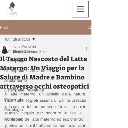
Post
Tutti gli articoli
Irene Menchini
Tutti gli articoli
Tempo di lettura: 2 min
Il Tesoro Nascosto del Latte
Osteopatia
Materno: Un Viaggio per la
Osteopatia in Gravidanza
Salute di Madre e Bambino
Allattamento
attraverso occhi osteopatici
Osteopatia Pediatrica
Il latte materno, un gioiello della natura, 
Psicologia
racchiude segreti essenziali per la crescita 
e la salute del tuo bambino. Unisciti a noi in 
Podologia
questo viaggio per scoprire le fasi e il 
Nutrizione
contenuto del latte materno ed esplorando il 
motivo per cui il trattamento manipolativo in 