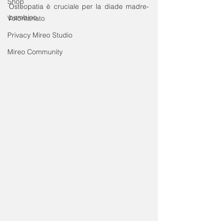
Shop
Osteopatia è cruciale per la diade madre-
bambino.
Volontariato
Privacy Mireo Studio
Mireo Community