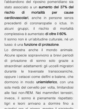
l’abbandono del riposino pomeridiano sia 
stato associato a un 
aumento del 37% del 
rischio di mortalità per cause 
cardiovascolari
, anche in persone senza 
precedenti di coronaropatie o ictus. In 
alcuni gruppi, il rischio di mortalità 
complessiva è aumentato 
di oltre il 60%
.
Il sonno non è un’abitudine culturale, né un 
lusso: è una 
funzione di protezione
.
Lo dimostra anche il mondo animale. 
Alcune specie sopravvivono a brevi periodi 
di privazione di sonno solo grazie a 
straordinari adattamenti: gli uccelli migratori 
durante le traversate transoceaniche, 
oppure i cetacei come delfini e balene, che 
dormono in modo 
uniemisferico
, con una 
sola metà del cervello per volta, limitandosi 
alle fasi non-REM. Nei mammiferi terrestri, 
invece, il sonno è pienamente rispettato: 
tigri e leoni arrivano a dormire fino a 
quindici ore al giorno, mentre il pipistrello 