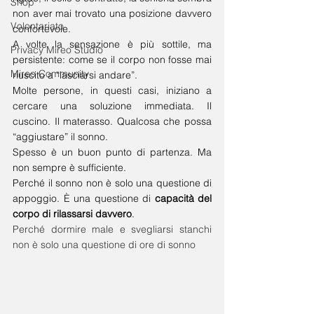
Shop
non aver mai trovato una posizione davvero 
Volontariato
confortevole. 
A volte la sensazione è più sottile, ma 
Privacy Mireo Studio
persistente: come se il corpo non fosse mai 
Mireo Community
riuscito a “lasciarsi andare”.
Molte persone, in questi casi, iniziano a 
cercare una soluzione immediata. Il 
cuscino. Il materasso. Qualcosa che possa 
“aggiustare” il sonno.
Spesso è un buon punto di partenza. Ma 
non sempre è sufficiente.
Perché il sonno non è solo una questione di 
appoggio. È una questione di 
capacità del 
corpo di rilassarsi davvero
.
Perché dormire male e svegliarsi stanchi 
non è solo una questione di ore di sonno