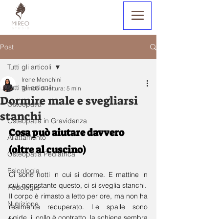
Post
Tutti gli articoli
Irene Menchini
Tutti gli articoli
Tempo di lettura: 5 min
Dormire male e svegliarsi
Osteopatia
stanchi
Osteopatia in Gravidanza
Cosa può aiutare davvero 
Allattamento
(oltre al cuscino)
Osteopatia Pediatrica
Psicologia
Ci sono notti in cui si dorme. E mattine in 
cui, nonostante questo, ci si sveglia stanchi.
Podologia
Il corpo è rimasto a letto per ore, ma non ha 
Nutrizione
realmente recuperato. Le spalle sono 
rigide, il collo è contratto, la schiena sembra 